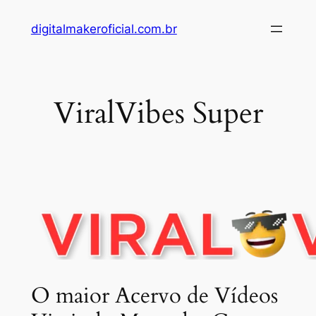
Pular
digitalmakeroficial.com.br
para
o
conteúdo
ViralVibes Super
O maior Acervo de Vídeos